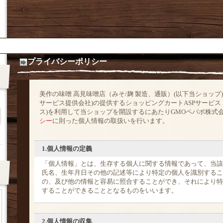
プライバシーポリシー
美作の味噌 高見味噌店（みそ/麹 製造、通販）(以下当ショップ
サービス提供会社)の提供するショッピングカートASPサービ
ス)を利用して当ショップを開設するにあたりGMOペパボ株式
シー
に則った個人情報の取扱いを行います。
1.個人情報の定義
「個人情報」とは、生存する個人に関する情報であって、当該
氏名、生年月日その他の記述等により特定の個人を識別するこ
の、及び他の情報と容易に照合することができ、それにより特
することができることとなるものをいいます。
2.個人情報の収集