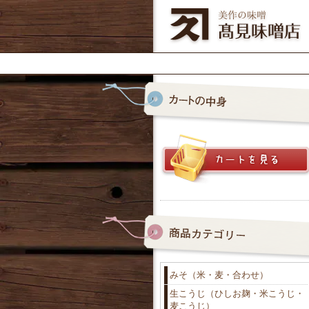
みそ（米・麦・合わせ）
生こうじ（ひしお麹・米こうじ・
麦こうじ）