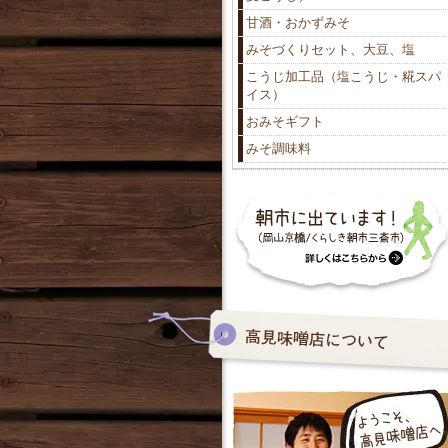
甘酒・おかずみそ
みそづくりセット、大豆、塩
こうじ加工品（塩こうじ・糀スパ
イス）
おみそギフト
みそ調味料