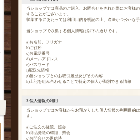
当ショップでは商品のご購入、お問合せをされた際にお客様の
することがございます。
収集するにあたっては利用目的を明記の上、適法かつ公正な手
当ショップで収集する個人情報は以下の通りです。
a)お名前、フリガナ
b)ご住所
c)お電話番号
d)メールアドレス
e)パスワード
f)配送先情報
g)当ショップとのお取引履歴及びその内容
h)上記を組み合わせることで特定の個人が識別できる情報
3.個人情報の利用
当ショップではお客様からお預かりした個人情報の利用目的は
す。
a)ご注文の確認、照会
b)商品発送の確認、照会
c)お問合せの返信時