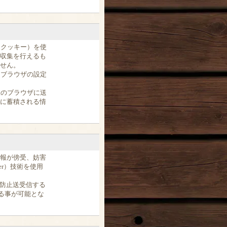
（クッキー）を使
収集を行えるも
せん。
、ブラウザの設定
様のブラウザに送
に蓄積される情
報が傍受、妨害
yer）技術を使用
ん防止送受信する
る事が可能とな