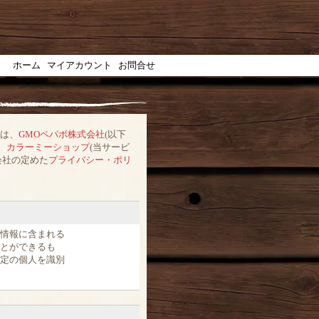
ホーム
マイアカウント
お問合せ
)は、
GMOペパボ株式会社
(以下
ス
カラーミーショップ
(当サービ
会社の定めた
プライバシー・ポリ
情報に含まれる
とができるも
定の個人を識別