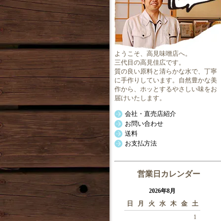
ようこそ、高見味噌店へ。
三代目の高見佳広です。
質の良い原料と清らかな水で、丁寧
に手作りしています。自然豊かな美
作から、ホッとするやさしい味をお
届けいたします。
会社・直売店紹介
お問い合わせ
送料
お支払方法
営業日カレンダー
2026年8月
日
月
火
水
木
金
土
1