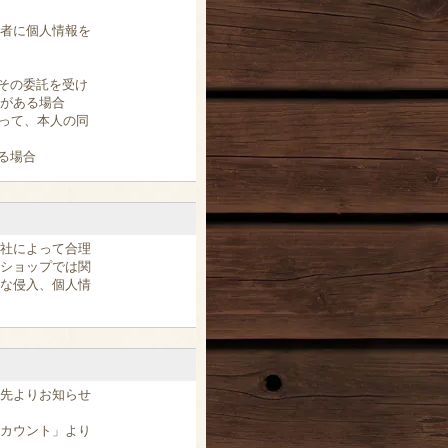
者に個人情報を
はその委託を受け
がある場合
あって、本人の同
る場合
社によって合理
ショップでは関
な侵入、個人情
先よりお知らせ
カウント」より