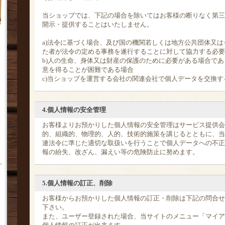
当ショップでは、下記の場合を除いてはお客様の断りなく第三
開示・提供することはいたしません。
a)法令に基づく場合、及び国の機関若しくは地方公共団体又
た者が法令の定める事務を遂行することに対して協力する必要
b)人の生命、身体又は財産の保護のために必要がある場合で
意を得ることが困難である場合
c)当ショップを運営する会社の関連会社で個人データを交換す
4.個人情報の安全管理
お客様よりお預かりした個人情報の安全管理はサービス提供会
的、組織的、物理的、人的、技術的施策を講じるとともに、当
連法令に準じた適切な取扱いを行うことで個人データへの不正
報の紛失、改ざん、漏えい等の危険防止に努めます。
5.個人情報の訂正、削除
お客様からお預かりした個人情報の訂正・削除は下記の問合せ
下さい。
また、ユーザー登録された場合、当サイトのメニュー「マイア