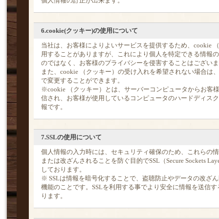
個人情報の訂正が出来ます。
6.cookie(クッキー)の使用について
当社は、お客様によりよいサービスを提供するため、cookie 
用することがありますが、これにより個人を特定できる情報の
のではなく、お客様のプライバシーを侵害することはございま
また、cookie （クッキー）の受け入れを希望されない場合は
で変更することができます。
※cookie （クッキー）とは、サーバーコンピュータからお客
信され、お客様が使用しているコンピュータのハードディスク
報です。
7.SSLの使用について
個人情報の入力時には、セキュリティ確保のため、これらの情
または改ざんされることを防ぐ目的でSSL（Secure Sockets La
しております。
※ SSLは情報を暗号化することで、盗聴防止やデータの改ざ
機能のことです。SSLを利用する事でより安全に情報を送信す
ります。
～