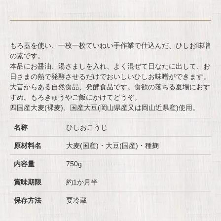
もろ蓋を使い、一枚一枚ていねい手作業で仕込んだ、ひしお味噌
の素です。
本品にお醤油、湯さましを入れ、よく混ぜて日なたに出して、お
日さまの熱で発酵させるだけでおいしいひしお味噌ができます。
大昔からある自然食品、発酵食品です。食欲の落ちる夏場におす
すめ。もろきゅうやご飯にかけてどうぞ。
四国産大麦(裸麦)、国産大豆(岡山県産又は岡山近県産)使用。
名称
ひしおこうじ
原材料名
大麦(国産)・大豆(国産)・種麹
内容量
750g
賞味期限
約1か月半
保存方法
要冷蔵